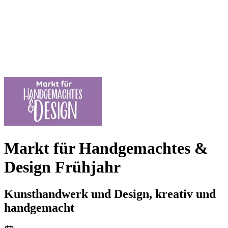
Markt für Handgemachtes &
Design Frühjahr
Kunsthandwerk und Design, kreativ und
handgemacht