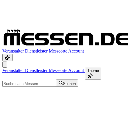
Veranstalter
Dienstleister
Messeorte
Account
Veranstalter
Dienstleister
Messeorte
Account
Theme
Suchen