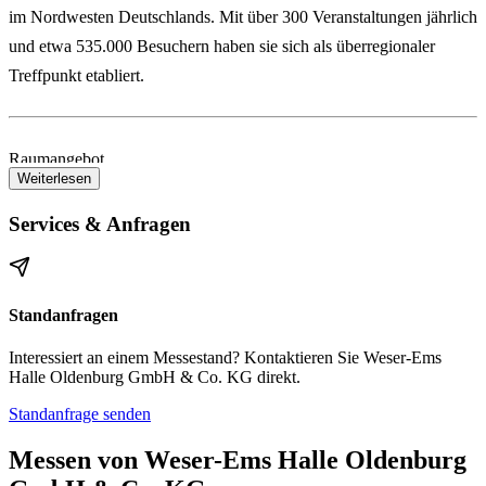
im Nordwesten Deutschlands. Mit über
300 Veranstaltungen jährlich
und etwa
535.000 Besuchern
haben sie sich als überregionaler
Treffpunkt etabliert.
Raumangebot
Weiterlesen
Gesamtfläche:
ca. 13.200 m² überdachte Hallen
Services & Anfragen
Hauptbereiche:
- Kongresshalle mit Kongresszentrum
- 2 Festsäle
Standanfragen
- 6 Seminar- und Konferenzräume
Interessiert an einem Messestand? Kontaktieren Sie Weser-Ems
- Messehalle
Halle Oldenburg GmbH & Co. KG direkt.
- Kleine und große
EWE ARENA
Standanfrage senden
Die vielseitigen Hallen sind Austragungsort für:
Messen von Weser-Ems Halle Oldenburg
Messen & Ausstellungen