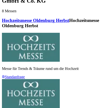
GmbH & Co. KG
Konzerte & Shows
8
Messen
Tierschauen & Sportveranstaltungen
Hochzeitsmesse Oldenburg Herbst
Hochzeitsmesse
Bälle, Partys & Theateraufführungen
Oldenburg Herbst
Tagungen & Seminare
Freigelände:
Parkplätze für ca. 3.000 Pkw und 150 Busse
Schauplatz des
Oldenburger Kramermarkts
mit über 1 Million
Besuchern jährlich
Messe für Trends & Träume rund um die Hochzeit
Standanfrage
Mitarbeiter & Mitgliedschaften
Team:
36 Mitarbeiter + 5 Auszubildende
Mitglied:
EVVC – Europäischer Verband der Veranstaltungs-