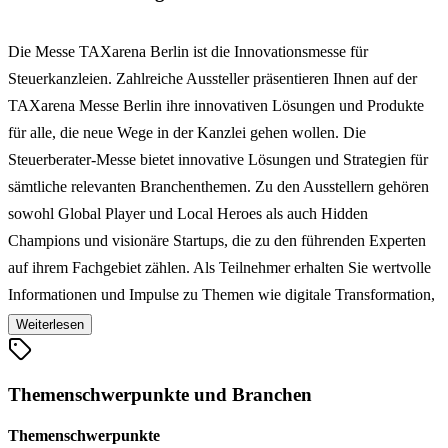
Die Messe TAXarena Berlin ist die Innovationsmesse für
Steuerkanzleien. Zahlreiche Aussteller präsentieren Ihnen auf der
TAXarena Messe Berlin ihre innovativen Lösungen und Produkte
für alle, die neue Wege in der Kanzlei gehen wollen. Die
Steuerberater-Messe bietet innovative Lösungen und Strategien für
sämtliche relevanten Branchenthemen. Zu den Ausstellern gehören
sowohl Global Player und Local Heroes als auch Hidden
Champions und visionäre Startups, die zu den führenden Experten
auf ihrem Fachgebiet zählen. Als Teilnehmer erhalten Sie wertvolle
Informationen und Impulse zu Themen wie digitale Transformation,
New Work, Human Resources, Bildung & Qualifizierung, Cyber ​​
Weiterlesen
Security, Data Science, Green Future & Sustainability und
Networking. Durch verschiedene Learnings und Best-Practice-
Themenschwerpunkte und Branchen
Beispiele sind mehr Effizienz und Flexibilität sowie höhere
Beratungsqualität garantiert. Die Steuerkanzlei-Messe TAXarena
Themenschwerpunkte