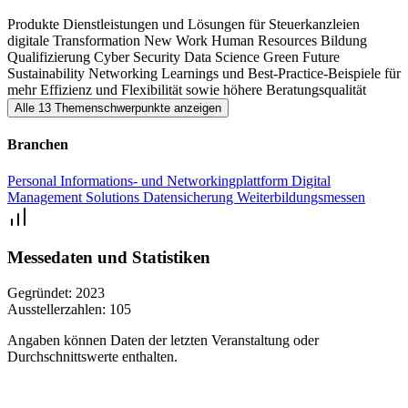
Berlin bietet Ihnen mit starken Partnern optimalen Input und
Produkte
Dienstleistungen und Lösungen für Steuerkanzleien
innovatives Wissen für Ihre Steuerkanzlei.
digitale Transformation
New Work
Human Resources
Bildung
Qualifizierung
Cyber ​​Security
Data Science
Green Future
Sustainability
Networking
Learnings und Best-Practice-Beispiele für
mehr Effizienz und Flexibilität sowie höhere Beratungsqualität
Alle 13 Themenschwerpunkte anzeigen
Branchen
Personal
Informations- und Networkingplattform
Digital
Management Solutions
Datensicherung
Weiterbildungsmessen
Messedaten und Statistiken
Gegründet:
2023
Ausstellerzahlen:
105
Angaben können Daten der letzten Veranstaltung oder
Durchschnittswerte enthalten.