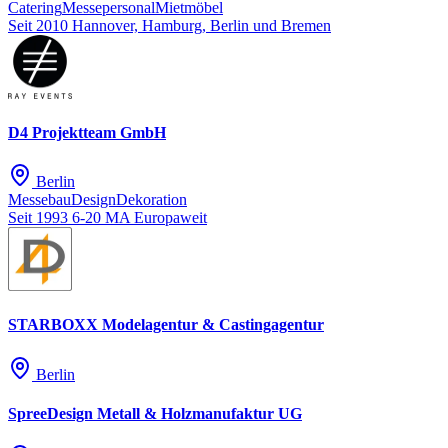
Catering
Messepersonal
Mietmöbel
Seit 2010
Hannover, Hamburg, Berlin und Bremen
D4 Projektteam GmbH
Berlin
Messebau
Design
Dekoration
Seit 1993
6-20 MA
Europaweit
STARBOXX Modelagentur & Castingagentur
Berlin
SpreeDesign Metall & Holzmanufaktur UG