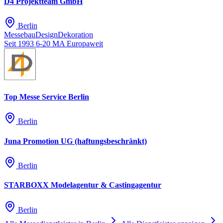
D4 Projektteam GmbH
Berlin
Messebau
Design
Dekoration
Seit 1993
6-20 MA
Europaweit
Top Messe Service Berlin
Berlin
Juna Promotion UG (haftungsbeschränkt)
Berlin
STARBOXX Modelagentur & Castingagentur
Berlin