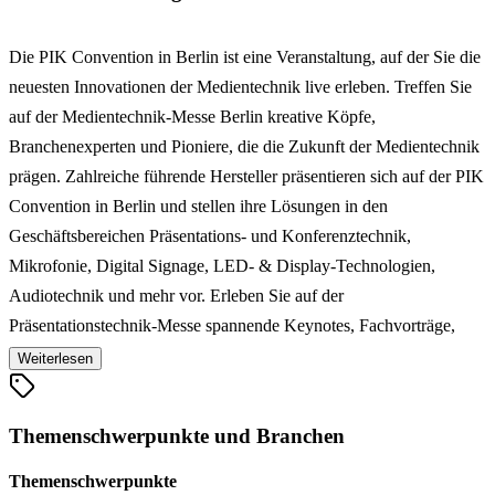
Die PIK Convention in Berlin ist eine Veranstaltung, auf der Sie die
neuesten Innovationen der Medientechnik live erleben. Treffen Sie
auf der Medientechnik-Messe Berlin kreative Köpfe,
Branchenexperten und Pioniere, die die Zukunft der Medientechnik
prägen. Zahlreiche führende Hersteller präsentieren sich auf der PIK
Convention in Berlin und stellen ihre Lösungen in den
Geschäftsbereichen Präsentations- und Konferenztechnik,
Mikrofonie, Digital Signage, LED- & Display-Technologien,
Audiotechnik und mehr vor. Erleben Sie auf der
Präsentationstechnik-Messe spannende Keynotes, Fachvorträge,
interaktive Workshops und das Themenwelten-Konzept, das
Weiterlesen
komplexe Lösungen in realistischen Anwendungsszenarien zeigt.
Experten stehen auf der PIK Convention in Berlin bereit, um
Themenschwerpunkte und Branchen
produktbezogene Fragen zu beantworten und fortschrittliche
Lösungen für medientechnische Herausforderungen vorzustellen.
Themenschwerpunkte