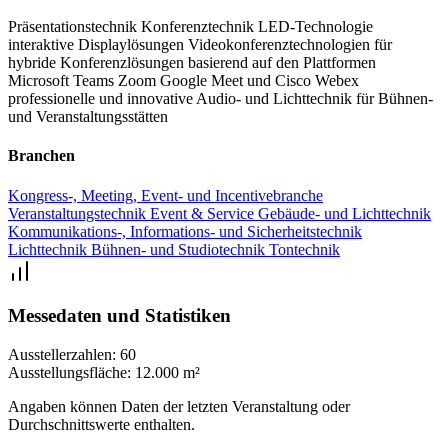
Für Ihr leibliches Wohl ist auf der Konferenztechnik-Messe
Präsentationstechnik
Konferenztechnik
LED-Technologie
ebenfalls bestens gesorgt. Nutzen Sie die Gelegenheit, um sich zu
interaktive Displaylösungen
Videokonferenztechnologien für
vernetzen und auszutauschen. Die PIK Convention in Berlin bietet
hybride Konferenzlösungen basierend auf den Plattformen
Microsoft Teams
Zoom
Google Meet und Cisco Webex
Ihnen ein Erlebnis, das in Erinnerung bleiben wird.
professionelle und innovative Audio- und Lichttechnik für Bühnen-
und Veranstaltungsstätten
Branchen
Kongress-, Meeting, Event- und Incentivebranche
Veranstaltungstechnik
Event & Service
Gebäude- und Lichttechnik
Kommunikations-, Informations- und Sicherheitstechnik
Lichttechnik
Bühnen- und Studiotechnik
Tontechnik
Messedaten und Statistiken
Ausstellerzahlen:
60
Ausstellungsfläche:
12.000 m²
Angaben können Daten der letzten Veranstaltung oder
Durchschnittswerte enthalten.