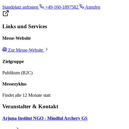
Parkzwecke zur Verfügung.
Standplatz anfragen
+49-160-1897582
Anrufen
Wohnmobilstellplätze
Links und Services
Für Wohnmobile, die wegen ihrer Höhe nicht in die Parkgaragen
Messe-Website
einfahren können, stehen zehn Stellplätze auf dem Gelände des
Zur Messe-Website
Gifiz-Strandbads im Stadtteil Uffhofen zur Verfügung.
Stromversorgung sowie Ver- und Entsorgungsstation sind
Zielgruppe
vorhanden.
Publikum (B2C)
Messezyklus
Findet alle 12 Monate statt
Veranstalter & Kontakt
Arjuna Institut NGO - Mindful Archery GS