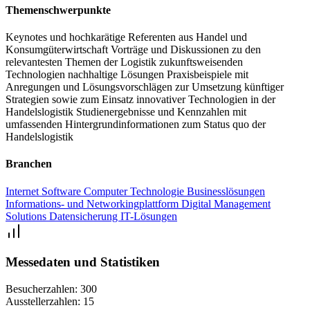
Handelslogistik Kongress in Bonn begrüßen zu dürfen.
Themenschwerpunkte
Keynotes und hochkarätige Referenten aus Handel und
Konsumgüterwirtschaft
Vorträge und Diskussionen zu den
relevantesten Themen der Logistik
zukunftsweisenden
Technologien
nachhaltige Lösungen
Praxisbeispiele mit
Anregungen und Lösungsvorschlägen zur Umsetzung künftiger
Strategien sowie zum Einsatz innovativer Technologien in der
Handelslogistik
Studienergebnisse und Kennzahlen mit
umfassenden Hintergrundinformationen zum Status quo der
Handelslogistik
Branchen
Internet
Software
Computer Technologie
Businesslösungen
Informations- und Networkingplattform
Digital Management
Solutions
Datensicherung
IT-Lösungen
Messedaten und Statistiken
Besucherzahlen:
300
Ausstellerzahlen:
15