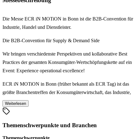
Messebeschreibung
Die Messe ECR iN MOTiON in Bonn ist die B2B-Convention für
Industrie, Handel und Dienstleister.
Die B2B-Convention für Supply & Demand Side
Wir bringen verschiedenste Perspektiven und kollaborative Best
Practices der gesamten Konsumgüter-Wertschöpfungskette auf ein
Event: Experience operational excellence!
ECR iN MOTiON in Bonn (früher bekannt als ECR Tag) ist das
größte Branchentreffen der Konsumgüterwirtschaft, das Industrie,
Handel und Dienstleister gleichermaßen adressiert und Supply und
Weiterlesen
Demand Side miteinander vernetzt. Gezielte Begegnungen,
Matchmaking, informelle Dialogräume – das garantieren wir dir.
Themenschwerpunkte und Branchen
Keynotes, Panels, Deep-Dives, interaktive Sessions
Themenschwerpunkte