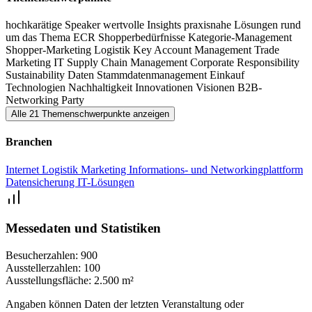
Was bewegt Industrie und Handel wirklich? ECR iN MOTiON in
hochkarätige Speaker
wertvolle Insights
praxisnahe Lösungen rund
Bonn bringt eure zentralen Gegenwarts- und Zukunftsthemen auf
um das Thema ECR
Shopperbedürfnisse
Kategorie-Management
die Bühne – strategisch gedacht, praxisnah diskutiert und
Shopper-Marketing
Logistik
Key Account Management
Trade
Marketing
IT Supply Chain Management
Corporate Responsibility
gemeinsam weiterentwickelt.
Sustainability
Daten
Stammdatenmanagement
Einkauf
Technologien
Nachhaltigkeit
Innovationen
Visionen
B2B-
INSPIRE. EMPOWER. CONNECT.
Networking
Party
Alle 21 Themenschwerpunkte anzeigen
Out-of-the-Box-Impulse, Pecha-Kucha und Debatten inspirieren.
Branchen
Interaktive Formate mit Tiefgang empowern dich zur Umsetzung.
Und bei Match-Making, Mystery-Dates, Fish Bowl und World Café
Internet
Logistik
Marketing
Informations- und Networkingplattform
Datensicherung
IT-Lösungen
connectest du mit Partner aus Industrie, Handel und Dienstleistung.
Die ECR iN MOTiON in Bonn ist der zentrale Treffpunkt für alle
Messedaten und Statistiken
Entscheidungsträger aus Konsumgüterindustrie, Handel und
Dienstleistung.
Besucherzahlen:
900
Ausstellerzahlen:
100
Ausstellungsfläche:
2.500 m²
Angaben können Daten der letzten Veranstaltung oder