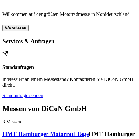
Willkommen auf der größten Motorradmesse in Norddeutschland
Erlebe alles rund um
Motorräder, Zubehör und Lifestyle
:
Weiterlesen
Services & Anfragen
Spannende Aussteller
präsentieren die neuesten Modelle und
Innovationen
Exklusive Premieren
für Technikbegeisterte
Standanfragen
Events und Shows
für Biker und Fans
Interessiert an einem Messestand? Kontaktieren Sie DiCoN GmbH
Informationsstände
rund um Motorradreisen, Sicherheit und
direkt.
Zubehör
Standanfrage senden
Egal ob
erfahrener Biker
, Technikfan oder Neugieriger – bei uns
Messen von DiCoN GmbH
findet jeder alles, was das
Motorradherz höherschlagen lässt
.
3
Messen
HMT Hamburger Motorrad Tage
HMT Hamburger
Warum Du unsere Messe besuchen solltest