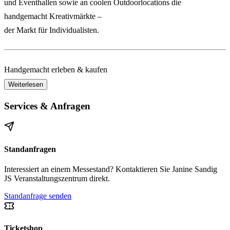
und Eventhallen
sowie an
coolen Outdoorlocations
die
handgemacht Kreativmärkte
–
der Markt für Individualisten
.
Handgemacht erleben & kaufen
Weiterlesen
Nicht nur
Selbermachen
liegt im Trend – auch
handgemachte
Services & Anfragen
Produkte zu kaufen
ist angesagter denn je.
Bei uns findest du liebevoll gestaltete Einzelstücke von Kreativen,
Designern und Upcycling-Künstlern.
Standanfragen
Interessiert an einem Messestand? Kontaktieren Sie Janine Sandig
Eintauchen in eine besondere Marktwelt
JS Veranstaltungszentrum direkt.
Tritt ein in unsere
ausgefallene Marktwelt
und lass dich verzaubern:
Standanfrage senden
Produkte
fühlen und bestaunen
Ticketshop