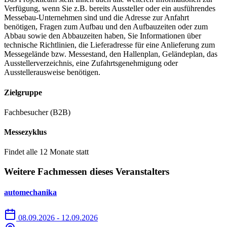
S3, 4, 5 und 6 bringen Sie dann von dort direkt zur Haltestelle
Verfügung, wenn Sie z.B. bereits Aussteller oder ein ausführendes
„Frankfurt (Main) Messe“.
Messebau-Unternehmen sind und die Adresse zur Anfahrt
benötigen, Fragen zum Aufbau und den Aufbauzeiten oder zum
Abbau sowie den Abbauzeiten haben, Sie Informationen über
technische Richtlinien, die Lieferadresse für eine Anlieferung zum
Wo kann ich an der Messe Frankfurt parken?
Messegelände bzw. Messestand, den Hallenplan, Geländeplan, das
Ausstellerverzeichnis, eine Zufahrtsgenehmigung oder
Ausstellerausweise benötigen.
Zu den Veranstaltungen der Messe Frankfurt gibt ausreichende
Parkmöglichkeiten. Bei Öffnung des Messeparkhauses „Rebstock“
Zielgruppe
bringt Sie der Shuttle-Service direkt zum Messegelände.
Fachbesucher (B2B)
Messe Parkhaus Rebstock: „Zum Messeparkhaus Rebstock"
Messezyklus
Tor West: „Straße der Nationen"
Findet alle 12 Monate statt
Tor Nord: „Katharinenkreisel", folgen Sie ab dort der
Weitere Fachmessen dieses Veranstalters
Beschilderung
Tor Ost: „Brüsseler Straße"
automechanika
Tor Süd: „Europa-Allee", folgen Sie ab dort der Beschilderung
08.09.2026 - 12.09.2026
Tor 8 und 9: „Katharinenkreisel", folgen Sie ab dort der