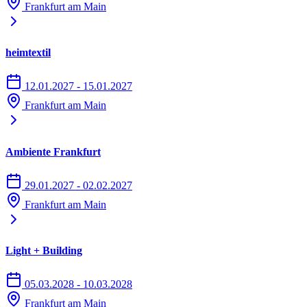
Frankfurt am Main
Beschilderung
Congress Center Messe Frankfurt: „Parkhaus Congress Center
heimtextil
(CMF)/Maritim Hotel, Theodor-Heuss-Allee 3–5”
Kap Europa: „Parkhaus Skyline Plaza, Europa-Allee 6“
12.01.2027 - 15.01.2027
Festhalle: „Parkhaus Messeturm, Friedrich-Ebert-Anlage 49“
Frankfurt am Main
Gibt es an der Messe Frankfurt Behindertenparkplätze?
Ambiente Frankfurt
Das Messe-Parkhaus „Rebstock“ bietet zu vielen Messen
Parkmöglichkeiten. Über Fahrstühle auf jeder Ebene gelangen Sie
29.01.2027 - 02.02.2027
leicht in die Ebene 0. Von hier aus bringt Sie der Bus-Shuttle zum
Frankfurt am Main
Messegelände. Der Bus-Shuttle ist leider für Rollstuhlfahrer
ungeeignet.
Light + Building
05.03.2028 - 10.03.2028
Frankfurt am Main