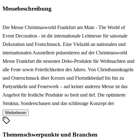
Messebeschreibung
Die Messe Christmasworld Frankfurt am Main - The World of
Event Decoration - ist die internationale Leitmesse für saisonale
Dekoration und Festschmuck. Eine Vielzahl an nationalen und
internationalen Ausstellern präsentieren auf der Christmasworld
Messe Frankfurt die neuesten Deko-Produkte für Weihnachten und
alle Feste sowie Feierlichkeiten des Jahres. Von Christbaumkugeln
und Osterschmuck über Kerzen und Floristikbedarf bis hin zu
Partyartikeln und Feuerwerk – auf keiner anderen Messe ist das
Angebot für festliche Produkte so breit und tief. Die optimierte
Struktur, Sonderschauen und das schlüssige Konzept der
Christmasworld Frankfurt am Main macht sie zur Leitmesse für das
Weiterlesen
Gelingen aller festlichen Anlässe und Parties. Das Event der
Superlative bestehend aus
Ambiente
, Christmasworld und
Themenschwerpunkte und Branchen
Creativeworld
vereint Angebot und Nachfrage auf internationalem