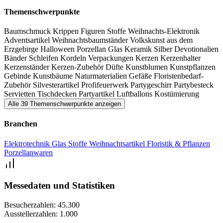
Niveau, liefert Inspiration, fördert persönliche Begegnungen und
Themenschwerpunkte
Neukontakte, schont dabei die Ressourcen und steigert die
Baumschmuck
Krippen
Figuren
Stoffe
Weihnachts-Elektronik
Effizienz.
Adventsartikel
Weihnachtsbaumständer
Volkskunst aus dem
Erzgebirge
Halloween
Porzellan
Glas
Keramik
Silber
Devotionalien
Bänder
Schleifen
Kordeln
Verpackungen
Kerzen
Kerzenhalter
Kerzenständer
Kerzen-Zubehör
Düfte
Kunstblumen
Kunstpflanzen
Gebinde
Kunstbäume
Naturmaterialien
Gefäße
Floristenbedarf-
Zubehör
Silvesterartikel
Profifeuerwerk
Partygeschirr
Partybesteck
Servietten
Tischdecken
Partyartikel
Luftballons
Kostümierung
Alle 39 Themenschwerpunkte anzeigen
Branchen
Elektrotechnik
Glas
Stoffe
Weihnachtsartikel
Floristik & Pflanzen
Porzellanwaren
Messedaten und Statistiken
Besucherzahlen:
45.300
Ausstellerzahlen:
1.000