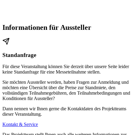
Zur Haltestelle gelangen Sie über den Hauptausgang durch
Überqueren des Bahnhofvorplatzes. Dann mit den Straßenbahn-
Linien 16 (Richtung Ginnheim) und 17 (Richtung Rebstockbad)
Informationen für Aussteller
drei Stationen bis zur Haltestelle „Festhalle/Messe“. Hier
erreichen Sie direkt den „Eingang City“, die Festhalle, das
Congress Center sowie das Kap Europa.
Standanfrage
Für diese Veranstaltung können Sie derzeit über unsere Seite leider
Wie komme ich vom Flughafen zum Messegelände Frankfurt?
keine Standanfrage für eine Messeteilnahme stellen.
Vom Flughafen Frankfurt am Main erreichen Sie das Messegelände
Sie möchten Aussteller werden, haben Fragen zur Anmeldung und
möchten eine Übersicht über die Preise zur Standmiete, den
mit dem Taxi oder Auto in 15 Minuten zum „Eingang City"/
vollständigen Teilnahmegebühren, den Teilnahmebedingungen und
Festhalle, „Eingang Galleria" oder zum „Eingang Portalhaus" sowie
Konditionen für Aussteller?
zum Congress Center und Kap Europa.
Dann nennen wir Ihnen gerne die Kontaktdaten des Projektteams
dieser Veranstaltung.
Mit den S-Bahnen S8 oder S9 in Richtung Hanau bzw. Offenbach
Kontakt & Service
Ost gelangen Sie vom Flughafen zum Hauptbahnhof. Die S-Bahnen
Das Projektteam stellt Ihnen auch alle weiteren Informationen zur