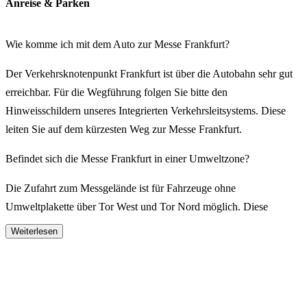
Anreise & Parken
Wie komme ich mit dem Auto zur Messe Frankfurt?
Der Verkehrsknotenpunkt Frankfurt ist über die Autobahn sehr gut
erreichbar. Für die Wegführung folgen Sie bitte den
Hinweisschildern unseres Integrierten Verkehrsleitsystems. Diese
leiten Sie auf dem kürzesten Weg zur Messe Frankfurt.
Befindet sich die Messe Frankfurt in einer Umweltzone?
Die Zufahrt zum Messgelände ist für Fahrzeuge ohne
Umweltplakette über Tor West und Tor Nord möglich. Diese
können von der A5 kommend über die A648, Abfahrt Rebstock
Weiterlesen
bzw. über den Katharinenkreisel erreicht werden. Auch das Messe
Parkhaus Rebstock kann über die Abfahrt Rebstock erreicht werden.
Das Befahren der Umweltzone ist nur mit Umweltplakette möglich.