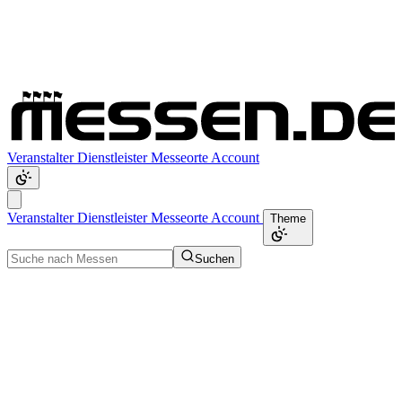
Veranstalter
Dienstleister
Messeorte
Account
Veranstalter
Dienstleister
Messeorte
Account
Theme
Suchen