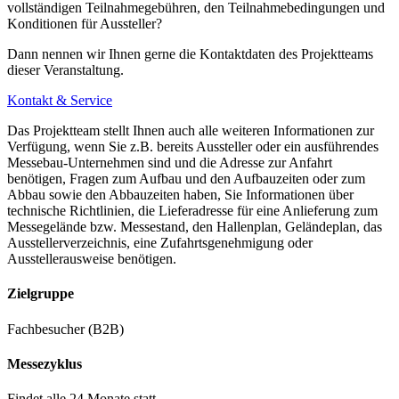
vollständigen Teilnahmegebühren, den Teilnahmebedingungen und
Konditionen für Aussteller?
Wo kann ich am Nürnberger Messegelände parken?
Dann nennen wir Ihnen gerne die Kontaktdaten des Projektteams
dieser Veranstaltung.
Auf dem Messegelände stehen insgesamt 13.500 Parkplätze zur
Verfügung.
Kontakt & Service
Das Projektteam stellt Ihnen auch alle weiteren Informationen zur
6.500 Parkplätze befinden sich im Fußwegbereich, 3.000 davon
Verfügung, wenn Sie z.B. bereits Aussteller oder ein ausführendes
in einem Parkhaus.
Messebau-Unternehmen sind und die Adresse zur Anfahrt
benötigen, Fragen zum Aufbau und den Aufbauzeiten oder zum
Weitere Parkmöglichkeiten gibt es in der direkten Umgebung,
Abbau sowie den Abbauzeiten haben, Sie Informationen über
technische Richtlinien, die Lieferadresse für eine Anlieferung zum
die in wenigen Minuten bequem per Shuttle-Bus erreichbar sind.
Messegelände bzw. Messestand, den Hallenplan, Geländeplan, das
Ausstellerverzeichnis, eine Zufahrtsgenehmigung oder
Parkleitsystem
Ausstellerausweise benötigen.
Das mehrfach ausgezeichnete "dynamische Verkehrsleitsystem und
Zielgruppe
Parkleitsystem Messe/Stadion/Arena" ermittelt laufend die aktuelle
Fachbesucher (B2B)
Verkehrsbelastung auf den Zufahrtstraßen rund um das
Messezentrum und leitet Sie auf freie Verkehrswege und zu Ihrem
Messezyklus
Parkplatz.
Findet alle 24 Monate statt