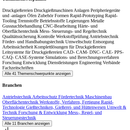
Druckgießereien
Druckgießmaschinen
Anlagen Peripheriegeräte
und -anlagen
Öfen
Zubehör
Formen
Rapid-Prototyping
Rapid-
Tooling
Trennstoffe
Betriebsstoffe
Legierungen
Metalle
Gussnachbehandlung
CNC-Bearbeitung
Härte- und
Oberflächentechnik
Mess-
Steuerungs- und Regeltechnik
Qualitätssicherung
Kontrolle
Werkstoffprüfung
Antriebstechnik
Förder- und Handhabungstechnik
Umweltschutz
Entsorgung
Arbeitssicherheit
Komplettlösungen für Druckgießereien
Leitsysteme für Druckgießereien
CAD-
CAM-
DNC-
CAE-
PPS-
CAQ-
CASE-Systeme
Simulations- und Berechnungsverfahren
Forschung
Entwicklung
Dienstleistungen
Engineering
Verbände
Fachzeitschriften
Alle 41 Themenschwerpunkte anzeigen
Branchen
Antriebstechnik
Arbeitsschutz
Fördertechnik
Maschinenbau
Oberflächentechnik
Werkstoffe, Verfahren, Fertigung
Rapid-
Technologie
Gießtechniken, Gießerei- und Hüttenwesen
Umwelt &
Technik
Forschung & Entwicklung
Mess-, Regel- und
Steuerungstechnik
Alle 11 Branchen anzeigen