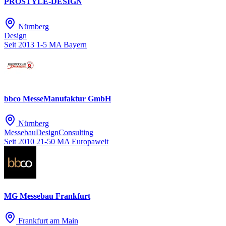
PROSTYLE-DESIGN
Nürnberg
Design
Seit 2013
1-5 MA
Bayern
bbco MesseManufaktur GmbH
Nürnberg
Messebau
Design
Consulting
Seit 2010
21-50 MA
Europaweit
MG Messebau Frankfurt
Frankfurt am Main