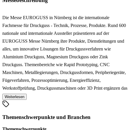
Messebeschreibung
Die Messe EUROGUSS in Nürnberg ist die internationale
Fachmesse für Druckguss - Technik, Prozesse, Produkte. Rund 600
nationale und internationale Aussteller präsentieren auf der
EUROGUSS Messe Nürnberg ihre Produkte, Dienstleitungen und
alles, um innovative Lösungen für Druckgussverfahren wie
Aluminium Druckguss, Magnesium Druckguss oder Zink
Druckguss. Themenbereiche wie Rapid Prototyping, CNC
Maschinen, Metalllegierungen, Druckgussformen, Peripheriegeräte,
Fügeverfahren, Prozessoptimierung, Energieeffizienz,
Werkstoffprüfung, Druckgussmaschinen oder 3D Print ergänzen das
Ausstellerangebot. Als hochspezialisierte Veranstaltung mit
Weiterlesen
Sonderschauen, Workshops, Wettbewerben und Preisverleihungen
bietet die EUROGUSS Nürnberg das zentrale Forum für
Themenschwerpunkte und Branchen
Fachpublikum und den Rahmen für internationalen Austausch von
Wissen, Know-how und dedizierten Informationen.
Themenschwerpunkte