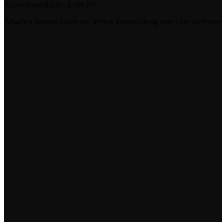
Ausstellungsfläche:
4.500 m²
Angaben können Daten der letzten Veranstaltung oder Durchschnittsw