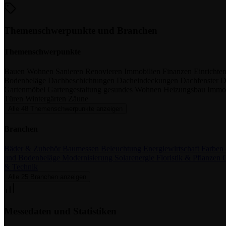
Themenschwerpunkte und Branchen
Themenschwerpunkte
Bauen
Wohnen
Sanieren
Renovieren
Immobilien
Finanzen
Einrichte
Bodenbeläge
Dachbeschichtungen
Dacheindeckungen
Dachfenster
D
Gartenmöbel
Gartengestaltung
gesundes Wohnen
Heizungsbau
Immo
Türen
Wintergärten
Zäune
Alle 48 Themenschwerpunkte anzeigen
Branchen
Bäder & Zubehör
Baumessen
Beleuchtung
Energiewirtschaft
Farben
und Bodenbeläge
Modernisierung
Solarenergie
Floristik & Pflanzen
G
& Technik
Alle 25 Branchen anzeigen
Messedaten und Statistiken