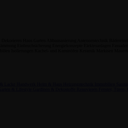
n
Dekorieren
Haus
Garten
Altbausanierung
Antennentechnik
Bädereinr
ämmung
Einbruchsicherung
Energiekonzepte
Elektroanlagen
Fassade
bilien
Isolierungen
Kachel- und Kaminöfen
Keramik
Markisen
Mauert
 & Lacke
Handwerk
Heim & Haus
Heizungstechnik
Immobilien
Sanitä
arten & Lifestyle
Gardinen & Dekostoffe
Renovieren
Fenster, Türen,