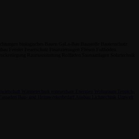
ichtungen
biologisches Bauen
GaLa-Bau
Baustoffe
Bautenschutz
nbau
Fenster
Feuerschutz
Finanzierungen
Fliesen
Fußböden
rockenlegung
Raumausstattung
Rollläden
Saunaanlagen
Solartechnik
rwirtschaft
Wärmetechnik
erneuerbare Energien
Wohnraum
Teppich-
 Fassaden
Bau- und Heimwerkerbedarf
Ausbau
Lichttechnik
Umwelt