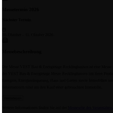
Messetermin 2026
Nächster Termin
10. Oktober
–
11. Oktober 2026
Messebeschreibung
Die Messe VEST Bau & Energietage Recklinghausen ist eine Messe für
der VEST Bau & Energietage Messe Recklinghausen mit ihren Produk
Energien, Energieeinsparung, Haus und Garten sowie Immobilien und
Informationen rund um den Kauf einer gebrauchten Immobilie.
Weiterlesen
Weitere Informationen finden Sie auf der
Messeseite des Veranstalters