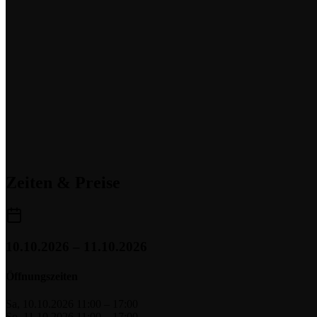
Zeiten & Preise
10.10.2026 – 11.10.2026
Öffnungszeiten
Sa, 10.10.2026
11:00 – 17:00
So, 11.10.2026
11:00 – 17:00