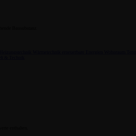
ehende Bausubstanz
Heizungstechnik
Wärmetechnik
erneuerbare Energien
Wohnraum
Tepp
t & Technik
erte enthalten.