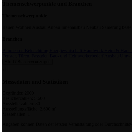
Themenschwerpunkte und Branchen
Themenschwerpunkte
Bauen
Wohnen
Ausbau
Anbau
Innenausbau
Neubau
Sanierung
best
Branchen
Baumessen
Beleuchtung
Energiewirtschaft
Handwerk
Heim & Haus
Fenster, Türen, Fassaden
Bau- und Heimwerkerbedarf
Ausbau
Umwel
Alle 17 Branchen anzeigen
Messedaten und Statistiken
Gegründet:
2000
Besucherzahlen:
5.600
Ausstellerzahlen:
80
Ausstellungsfläche:
2.600 m²
Messehallen:
1
Angaben können Daten der letzten Veranstaltung oder Durchschnittsw