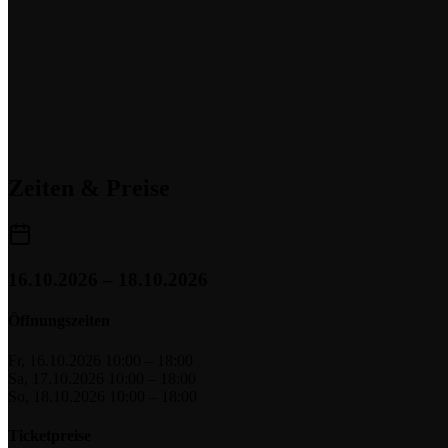
Zeiten & Preise
16.10.2026 – 18.10.2026
Öffnungszeiten
Fr, 16.10.2026
10:00 – 18:00
Sa, 17.10.2026
10:00 – 18:00
So, 18.10.2026
10:00 – 18:00
Ticketpreise