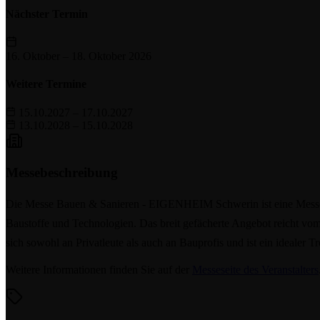
Nächster Termin
16. Oktober
–
18. Oktober 2026
Weitere Termine
15.10.2027 – 17.10.2027
13.10.2028 – 15.10.2028
Messebeschreibung
Die Messe Bauen & Sanieren - EIGENHEIM Schwerin ist eine Messe 
Baustoffe und Technologien. Das breit gefächerte Angebot reicht 
sich sowohl an Privatleute als auch an Bauprofis und ist ein idealer 
Weitere Informationen finden Sie auf der
Messeseite des Veranstalters