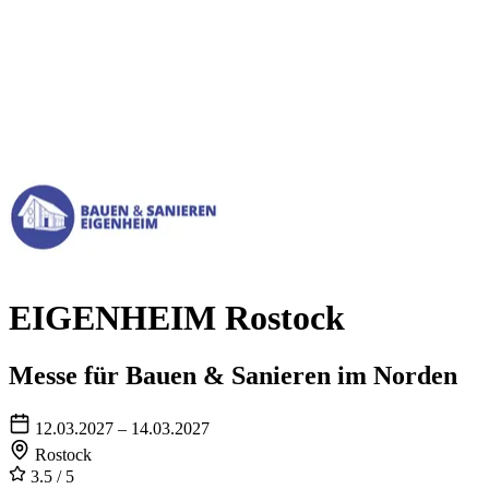
EIGENHEIM Rostock
Messe für Bauen & Sanieren im Norden
12.03.2027 – 14.03.2027
Rostock
3.5
/ 5