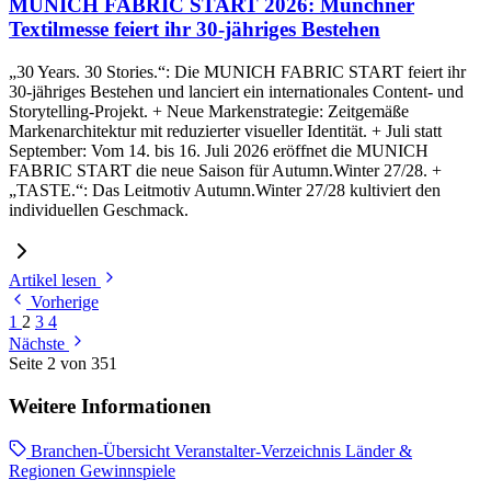
MUNICH FABRIC START 2026: Münchner
Textilmesse feiert ihr 30-jähriges Bestehen
„30 Years. 30 Stories.“: Die MUNICH FABRIC START feiert ihr
30-jähriges Bestehen und lanciert ein internationales Content- und
Storytelling-Projekt. + Neue Markenstrategie: Zeitgemäße
Markenarchitektur mit reduzierter visueller Identität. + Juli statt
September: Vom 14. bis 16. Juli 2026 eröffnet die MUNICH
FABRIC START die neue Saison für Autumn.Winter 27/28. +
„TASTE.“: Das Leitmotiv Autumn.Winter 27/28 kultiviert den
individuellen Geschmack.
Artikel lesen
Vorherige
1
2
3
4
Nächste
Seite 2 von 351
Weitere Informationen
Branchen-Übersicht
Veranstalter-Verzeichnis
Länder &
Regionen
Gewinnspiele