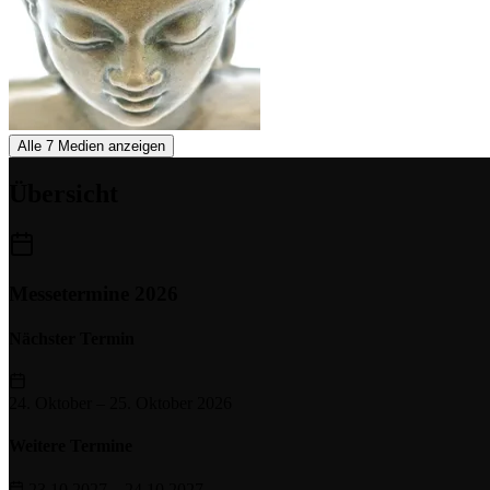
Alle 7 Medien anzeigen
Übersicht
Messetermine 2026
Nächster Termin
24. Oktober
–
25. Oktober 2026
Weitere Termine
23.10.2027 – 24.10.2027