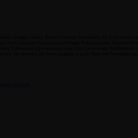
edizin
Geistiges Heilen
Bücher
Literatur
Schautafeln für Reflexzonen 
ogie
Aura-Analysen
Energiebehandlungen
Schamanismus
Magnetschm
erapie
Edelsteintherapieberatung
Feng-Shui
Geobiologie
Radiästhesie
e
eachten Sie
dass sich das Messeangebot je nach Stadt und Veranstaltun
onomie
Esoterik