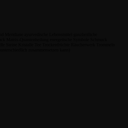
und Meridiane
ayurvedische Lebensmittel
ganzheitliche
uck
Matrix-Quantenheilung
energetische Symbole
Schmuck
dle Steine
Kristalle
Tee
Trockenfrüchte
Räucherwerk
Trommeln
g unterschiedlich zusammensetzen kann)