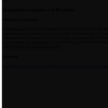
Themenschwerpunkte und Branchen
Themenschwerpunkte
Beratungsangebote
Produktangebote
alternative Heilweisen
sanfte M
Lebensberatung
Handanalysen
Klangschalen
Klangmassagen
Astrol
Naturkosmetik
therapeutische Öle
Nahrungsergänzungen
Edelsteinth
Schamanismus
Massagegeräte
Wasseraufbereitung
Karaffen
(Bitte b
Alle 41 Themenschwerpunkte anzeigen
Branchen
Gesundheit
Schmuck
Naturheilkunde
Naturkosmetik
Astrologie
Astr