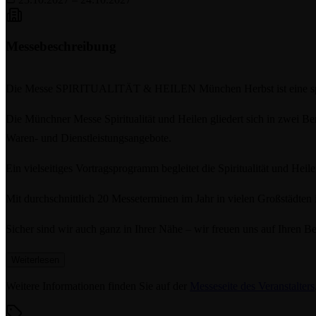
Messebeschreibung
Die Messe SPIRITUALITÄT & HEILEN München Herbst ist eine spiritue
Die Münchner Messe Spiritualität und Heilen gliedert sich in zwei Be
Waren- und Dienstleistungsangebote.
Ein vielseitiges Vortragsprogramm begleitet die Spiritualität und H
Mit durchschnittlich 20 Messeterminen im Jahr in vielen Großstädten i
Sicher sind wir auch ganz in Ihrer Nähe – wir freuen uns auf Ihren Be
Weiterlesen
Weitere Informationen finden Sie auf der
Messeseite des Veranstalters