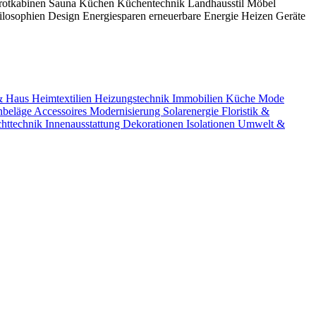
arotkabinen
Sauna
Küchen
Küchentechnik
Landhausstil
Möbel
losophien
Design
Energiesparen
erneuerbare Energie
Heizen
Geräte
& Haus
Heimtextilien
Heizungstechnik
Immobilien
Küche
Mode
nbeläge
Accessoires
Modernisierung
Solarenergie
Floristik &
chttechnik
Innenausstattung
Dekorationen
Isolationen
Umwelt &