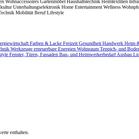
nen
Wohnaccessoires
Gartenmöbel
Haushaltstechnik
Heimtextilien
Infr
hkultur
Unterhaltungselektronik
Home Entertainment
Wellness
Wohnphi
Technik
Mobilität
Beruf
Lifestyle
ergiewirtschaft
Farben & Lacke
Freizeit
Gesundheit
Handwerk
Heim 
chnik
Werkzeuge
erneuerbare Energien
Wohnraum
Teppich- und Bode
style
Fenster, Türen, Fassaden
Bau- und Heimwerkerbedarf
Ausbau
Li
erte enthalten.