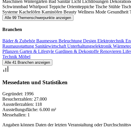
Maschinen
Wintergärten
Bad
Sanitär
Licht
Lichtlösungen
Dekoratio
Schwimmbad
Whirlpool
Teppiche
Orientteppiche
Tische
Stühle
Tisc
Systeme
Kachelöfen
Kaminöfen
Beauty
Wellness
Mode
Gesundheit
Alle 99 Themenschwerpunkte anzeigen
Branchen
Bäder & Zubehör
Baumessen
Beleuchtung
Design
Elektrotechnik
En
Raumausstattung
Sanitärwirtschaft
Unterhaltungselektronik
Wärmete
Pflanzen
Garten & Lifestyle
Gardinen & Dekostoffe
Renovieren
Life
Technik
Möbel
Alle 41 Branchen anzeigen
Messedaten und Statistiken
Gegründet:
1996
Besucherzahlen:
27.000
Ausstellerzahlen:
118
Ausstellungsfläche:
6.000 m²
Messehallen:
1
Angaben können Daten der letzten Veranstaltung oder Durchschnittsw