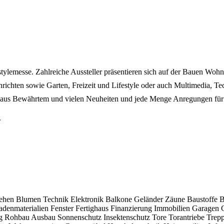
ylemesse. Zahlreiche Aussteller präsentieren sich auf der Bauen Wohne
chten sowie Garten, Freizeit und Lifestyle oder auch Multimedia, Tec
aus Bewährtem und vielen Neuheiten und jede Menge Anregungen für 
.
sehen
Blumen
Technik
Elektronik
Balkone
Geländer
Zäune
Baustoffe
B
adenmaterialien
Fenster
Fertighaus
Finanzierung
Immobilien
Garagen
ng
Rohbau
Ausbau
Sonnenschutz
Insektenschutz
Tore
Torantriebe
Trep