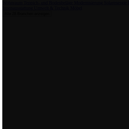
Wohnraum
Teppich- und Bodenbeläge
Modernisierung
Solarenergie
Innenausstattung
Umwelt & Technik
Möbel
Alle 28 Branchen anzeigen