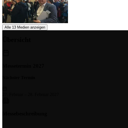
Alle 13 Medien anzeigen
Übersicht
Messetermin 2027
Nächster Termin
27. Februar
–
28. Februar 2027
Messebeschreibung