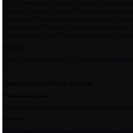
Die Messe Wohnen Bauen Ambiente in Würzburg ist eine regionale In
und innovative Produkte, individuelle Lösungen und kompetente Ber
Würzburg umfasst Produkte und Dienstleistungen aus vielen Bereiche
Gartengestaltung und Lifestyle mit Phantasie und Sinnlichkeit. Eine
verschiedene aktuelle Themen wie beispielsweise Dämmen, Heizen, ef
Weiterlesen
Weitere Informationen finden Sie auf der
Messeseite des Veranstalters
Themenschwerpunkte und Branchen
Themenschwerpunkte
Hausbau
Renovierung
Einrichtung
Wohnaccessoires
Hausgeräte
Möb
Branchen
Bäder & Zubehör
Baumessen
Beleuchtung
Dienstleistungen
Energiew