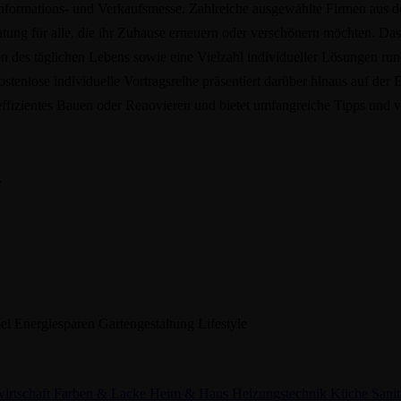
formations- und Verkaufsmesse. Zahlreiche ausgewählte Firmen aus der
atung für alle, die ihr Zuhause erneuern oder verschönern möchten. 
n des täglichen Lebens sowie eine Vielzahl individueller Lösungen ru
 kostenlose individuelle Vortragsreihe präsentiert darüber hinaus auf
fizientes Bauen oder Renovieren und bietet umfangreiche Tipps und vi
.
el
Energiesparen
Gartengestaltung
Lifestyle
irtschaft
Farben & Lacke
Heim & Haus
Heizungstechnik
Küche
Sanit