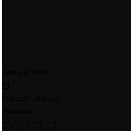
Zeiten & Preise
27.02.2027 – 28.02.2027
Öffnungszeiten
Sa, 27.02.2027
10:00 – 18:00
So, 28.02.2027
10:00 – 18:00