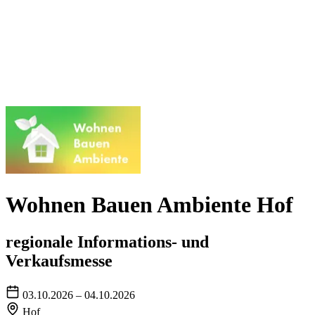
Wohnen Bauen Ambiente Hof
regionale Informations- und
Verkaufsmesse
03.10.2026 – 04.10.2026
Hof