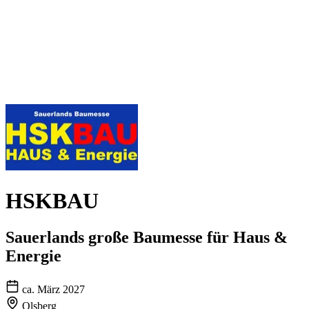
HSKBAU
Sauerlands große Baumesse für Haus &
Energie
ca. März 2027
Olsberg