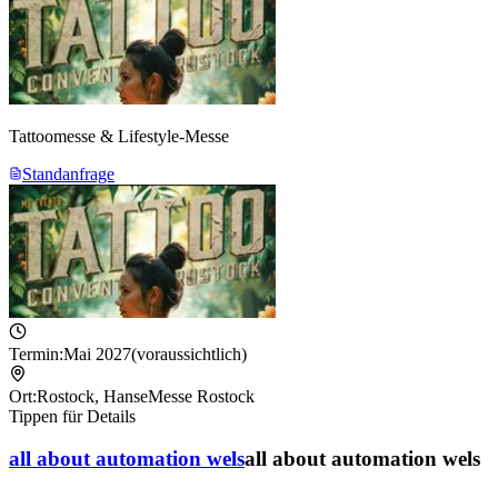
Tattoomesse & Lifestyle-Messe
Standanfrage
Termin:
Mai 2027
(voraussichtlich)
Ort:
Rostock
,
HanseMesse Rostock
Tippen für Details
all about automation wels
all about automation wels