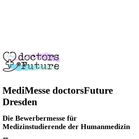
MediMesse doctorsFuture
Dresden
Die Bewerbermesse für
Medizinstudierende der Humanmedizin